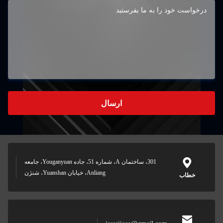
ارسال
301، ساختمان A، شماره 51، جاده Youganyuan، جامعه
Anliang، خیابان Yuanshan، شنژن
خطاب