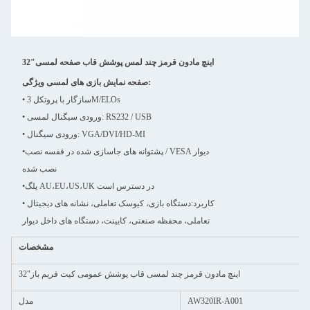
32"اینچ مادون قرمز چند لمس پوشش قاب صفحه لمسی
صفحه نمایش بازی های لمسی ویژگی:
• سازگار با پروتکل 3M/ELOs
• ورودی سیگنال لمسی: RS232 / USB
• ورودی سیگنال: VGA/DVI/HD-MI
پشتوانه های جاسازی شده در قفسه نصب / VESA دیوار
•
نصب شده
پلگ AU،EU،US،UK در دسترس است
•
• کاربرد:
دستگاه بازی، کیوسک تعاملی، نشانه های دیجیتال
تعاملی، محفظه صنعتی، کابینت، دستگاه های داخل دیوار
مشخصات
32"اینچ مادون قرمز چند لمسی قاب پوشش عمومی کیت فریم باز
AW320IR-A001
مدل