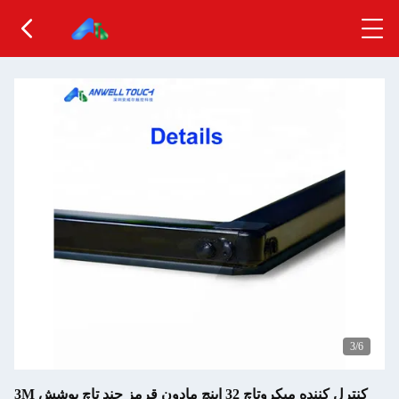
3
/6
3M کنترل کننده میکروتاچ 32 اینچ مادون قرمز چند تاچ پوشش