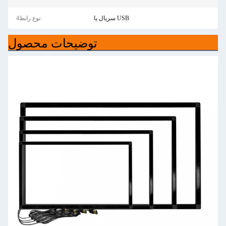
سریال یا USB
4نوع رابط:
توضیحات محصول