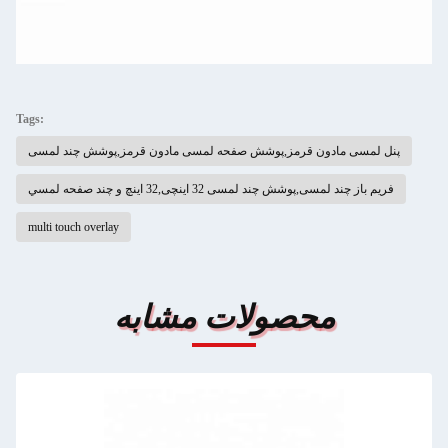
Tags:
پنل لمسی مادون قرمز,پوشش صفحه لمسی مادون قرمز,پوشش چند لمسی
فریم باز چند لمسی,پوشش چند لمسی 32 اینچی,32 اينچ و چند صفحه لمسي
multi touch overlay
محصولات مشابه