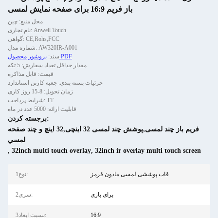
باز فریم 16:9 برای صفحه نمایش لمسی
محل منبع: چین
نام تجاری: Anwell Touch
گواهی: CE,Rohs,FCC
شماره مدل: AW320IR-A001
بروشور محصول PDF
سند:
مقدار حداقل تعداد سفارش: 5 تکه
قیمت: قابل مذاکره
جزئیات بسته بندی: جعبه کارتن استاندارد
زمان تحویل: 8-15 روز کاری
شرایط پرداخت: TT
قابلیت ارائه: 5000 عدد در ماه
برجسته کردن:
فریم باز چند لمسی,پوشش چند لمسی 32 اینچی,32 اينچ و چند صفحه
لمسي
,
32inch multi touch overlay
,
32inch ir overlay multi touch screen
قاب پوششی لمسی مادون قرمز
1نوع:
برای بازی
2سری:
16:9
3نسبت ابعاد: