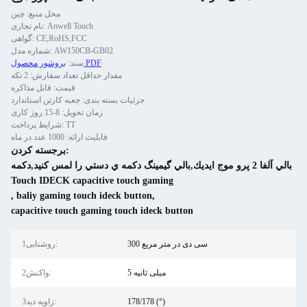
محل منبع: چین
نام تجاری: Anwell Touch
گواهی: CE,RoHS,FCC
شماره مدل: AW150CB-GB02
بروشور محصول PDF
سند:
مقدار حداقل تعداد سفارش: 2 تکه
قیمت: قابل مذاکره
جزئیات بسته بندی: جعبه کارتن استاندارد
زمان تحویل: 8-15 روز کاری
شرایط پرداخت: TT
قابلیت ارائه: 1000 عدد در ماه
برجسته کردن:
بالي آلفا 2 پرو موج ايديك,بالي گيمينگ دکمه ي دستي را لمس کنيد,دکمه
Touch IDECK capacitive touch gaming
,
baliy gaming touch ideck button
,
capacitive touch gaming touch ideck button
300 سی دی در متر مربع
1روشنایی:
5 میلی ثانیه
2واکنش:
178/178 (°)
3زاویه دید: