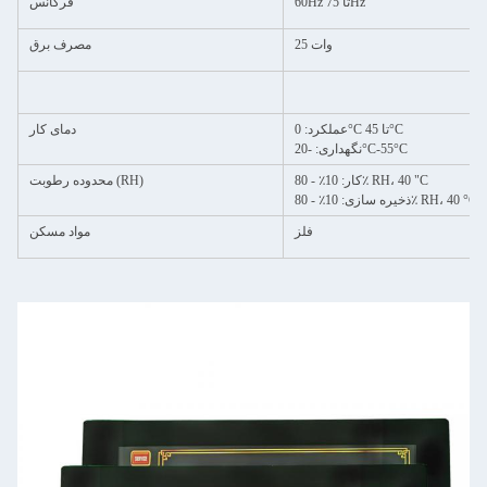
60Hz تا 75Hz
فرکانس
25 وات
مصرف برق
عملکرد: 0°C تا 45°C
دمای کار
نگهداری: -20°C-55°C
کار: 10٪ - 80٪ RH، 40 "C
محدوده رطوبت (RH)
ذخیره سازی: 10٪ - 80٪ RH، 40 °C
فلز
مواد مسکن