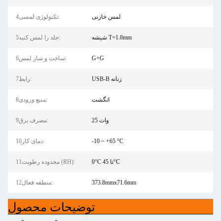
لمس خازنی
4تکنولوژی لمسی:
شیشه T=1.8mm
5جلد را لمس کنید:
G+G
6ساخت و ساز لمس:
USB-B زنانه
7رابط:
انگشت
8منبع ورودی:
25 وات
9مصرف برق:
-10 ~ +65 °C
10دمای کار:
0°C تا 45°C
11محدوده رطوبت (RH):
373.8mmx71.6mm
12منطقه فعال:
توضیحات محصول