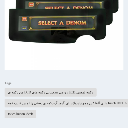
Tags:
من دکمه ی LCD رو می بندم,پانل دکمه های LCD,دکمه لمسی
دکمه Touch IDECK capacitive touch gaming
touch button ideck