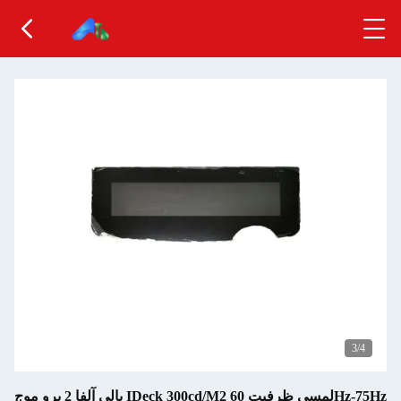
3
/4
بالی آلفا 2 پرو موج IDeck 300cd/M2 لمسی ظرفیت 60Hz-75Hz