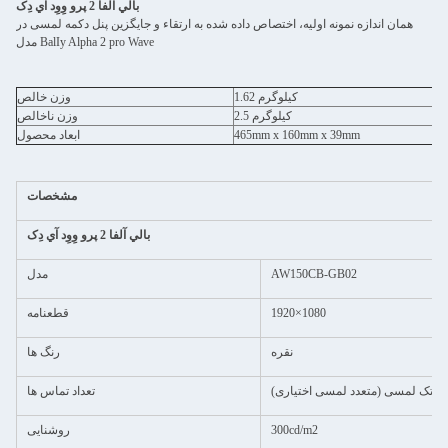
بالي آلفا 2 پرو وِوِد آي دِک
همان اندازه نمونه اولیه، اختصاص داده شده به ارتقاء و جایگزین پنل دکمه لمسی در
مدل BalIy Alpha 2 pro Wave
1.62 کيلوگرم
وزن خالص
2.5 کیلوگرم
وزن ناخالص
465mm x 160mm x 39mm
ابعاد محصول
مشخصات
بالي آلفا 2 پرو وِوِد آي دِک
AW150CB-GB02
مدل
1920×1080
قطعنامه
نقره
رنگ ها
تک لمسی (متعدد لمسی اختیاری)
تعداد تماس ها
300cd/m2
روشنایی