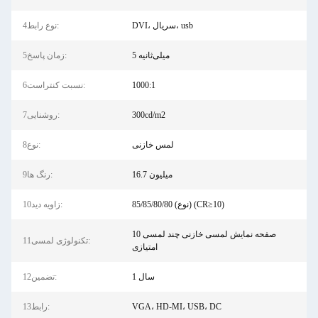
DVI، سریال، usb
4نوع رابط:
5 میلی‌ثانیه
5زمان پاسخ:
1000:1
6نسبت کنتراست:
300cd/m2
7روشنایی:
لمس خازنی
8نوع:
16.7 میلیون
9رنگ ها:
85/85/80/80 (نوع) (CR≥10)
10زاویه دید:
صفحه نمایش لمسی خازنی چند لمسی 10
11تکنولوژی لمسی:
امتیازی
1 سال
12تضمین:
VGA، HD-MI، USB، DC
13رابط: