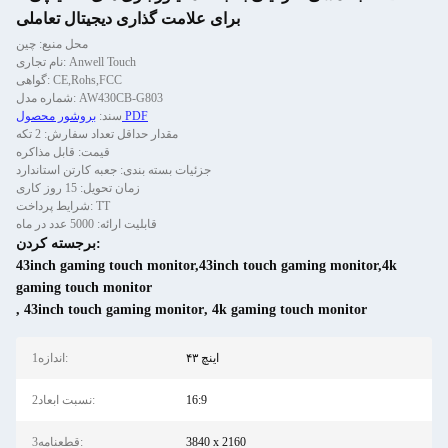
برای علامت گذاری دیجیتال تعاملی
محل منبع: چین
نام تجاری: Anwell Touch
گواهی: CE,Rohs,FCC
شماره مدل: AW430CB-G803
بروشور محصول PDF
سند:
مقدار حداقل تعداد سفارش: 2 تکه
قیمت: قابل مذاکره
جزئیات بسته بندی: جعبه کارتن استاندارد
زمان تحویل: 15 روز کاری
شرایط پرداخت: TT
قابلیت ارائه: 5000 عدد در ماه
برجسته کردن:
43inch gaming touch monitor,43inch touch gaming monitor,4k
gaming touch monitor
,
43inch touch gaming monitor
,
4k gaming touch monitor
۴۳ اینچ
1اندازه:
16:9
2نسبت ابعاد:
3840 x 2160
3قطعنامه: