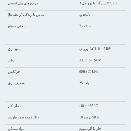
سازگار با پروتکل 3M/ELO
درایورهای پنل لمسی
نامحدود
تماس با زندگی (رابطه ها)
ساعت 7
سختی سطح
ورودی AC110 ~ 240V
منبع برق
AC110 ~ 240V
تولید
60Hz تا 75Hz
فرکانس
25 وات
مصرف برق
-10 ~ +65 °C
دمای کار
10 تا 90 درصد
محدوده رطوبت (RH)
فلز یا آلومینیوم
مواد مسکن