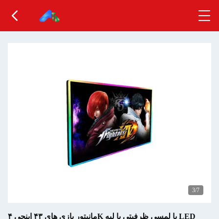
3
/7
مانیتور بازی های ۴۳ اینچی ۴K با لمسی ظرفیتی با لبه LED