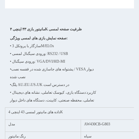
مانیتور بازی ۴۳ اینچی ۴K ظرفیت صفحه لمسی
صفحه نمایش بازی های لمسی ویژگی:
• سازگار با پروتکل 3M/ELOs
• ورودی سیگنال لمسی: RS232 / USB
• ورودی سیگنال: VGA/DVI/HD-MI
پشتوانه های جاسازی شده در قفسه نصب / VESA دیوار
•
نصب شده
پلگ AU،EU،US،UK در دسترس است
•
• کاربرد:
دستگاه بازی، کیوسک تعاملی، نشانه های دیجیتال
تعاملی، محفظه صنعتی، کابینت، دستگاه های داخل دیوار
داده های مانیتور لمسی 43 اینچی 4K
AW430CB-G803
مدل
سیاه
رنگ مانیتور