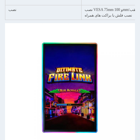
و 100mm؛ نصب عقب؛
نصب
نصب فلش با براکت های همراه