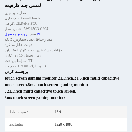
لمسی چند ظرفیت
محل منبع: چین
نام تجاری: Anwell Touch
گواهی: CE,RoHS,FCC
شماره مدل: AW215CB-G805
بروشور محصول PDF
سند:
مقدار حداقل تعداد سفارش: 2 تکه
قیمت: قابل مذاکره
جزئیات بسته بندی: جعبه کارتن استاندارد
زمان تحویل: 15 روز کاری
شرایط پرداخت: TT
قابلیت ارائه: 5000 عدد در ماه
برجسته کردن:
touch screen gaming monitor 21.5inch,21.5inch multi capacitive
touch screen,5ms touch screen gaming monitor
,
21.5inch multi capacitive touch screen
,
5ms touch screen gaming monitor
16:9
1نسبت ابعاد:
1920 x 1080
2قطعنامه: