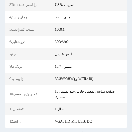
USB، سریال
3Tech را لمس کنید:
5 میلی‌ثانیه
4زمان پاسخ:
1000:1
5نسبت کنتراست:
300cd/m2
6روشنایی:
لمس خازنی
7نوع:
16.7 میلیون
8رنگ ها:
89/89/89/89 (نوع) (CR≥10)
9زاویه دید:
صفحه نمایش لمسی خازنی چند لمسی 10
10تکنولوژی لمسی:
امتیازی
1 سال
11تضمین:
VGA، HD-MI، USB، DC
12رابط: