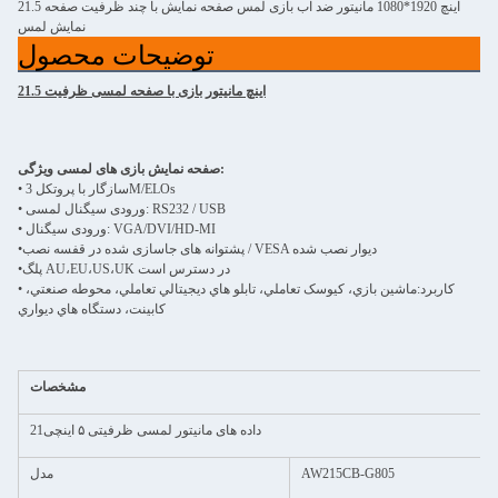
21.5 اینچ 1920*1080 مانیتور ضد آب بازی لمس صفحه نمایش با چند ظرفیت صفحه
نمایش لمس
توضیحات محصول
21.5 اینچ مانیتور بازی با صفحه لمسی ظرفیت
صفحه نمایش بازی های لمسی ویژگی:
• سازگار با پروتکل 3M/ELOs
• ورودی سیگنال لمسی: RS232 / USB
• ورودی سیگنال: VGA/DVI/HD-MI
پشتوانه های جاسازی شده در قفسه نصب / VESA دیوار نصب شده
•
پلگ AU،EU،US،UK در دسترس است
•
• کاربرد:
ماشين بازي، کيوسک تعاملي، تابلو هاي ديجيتالي تعاملي، محوطه صنعتي،
کابينت، دستگاه هاي ديواري
مشخصات
21داده های مانیتور لمسی ظرفیتی ۵ اینچی
AW215CB-G805
مدل