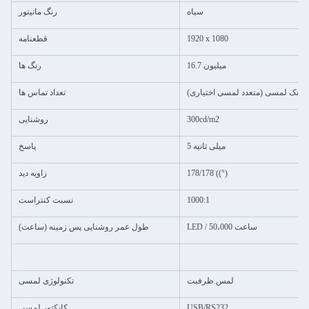
سیاه
رنگ مانیتور
1920 x 1080
قطعنامه
16.7 میلیون
رنگ ها
تک لمسی (متعدد لمسی اختیاری)
تعداد تماس ها
300cd/m2
روشنایی
5 میلی ثانیه
پاسخ
178/178 ((°)
زاویه دید
1000:1
نسبت کنتراست
LED / 50،000 ساعت
طول عمر روشنایی پس زمینه (ساعت)
لمس ظرفیت
تکنولوژی لمسی
USB/RS232
کانکتور لمسی