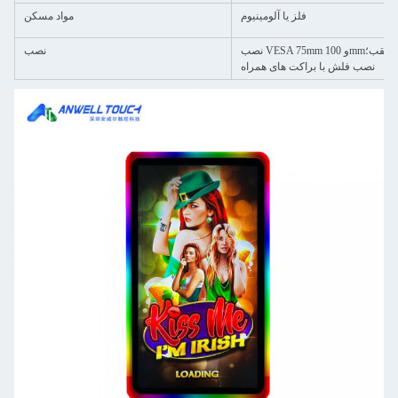
فلز یا آلومینیوم
مواد مسکن
و 100mm؛ نصب عقب؛
نصب
نصب فلش با براکت های همراه