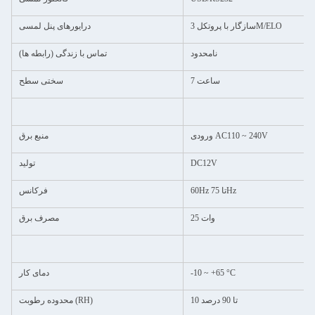
سازگار با پروتکل 3M/ELO
درایورهای پنل لمسی
نامحدود
تماس با زندگی (رابطه ها)
ساعت 7
سختی سطح
ورودی AC110 ~ 240V
منبع برق
DC12V
تولید
60Hz تا 75Hz
فرکانس
25 وات
مصرف برق
-10 ~ +65 °C
دمای کار
10 تا 90 درصد
محدوده رطوبت (RH)